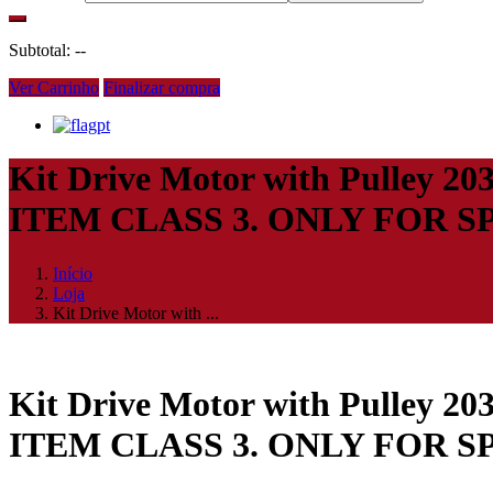
Subtotal:
--
Ver Carrinho
Finalizar compra
pt
Kit Drive Motor with Pulley 2
ITEM CLASS 3. ONLY FOR 
Início
Loja
Kit Drive Motor with ...
Kit Drive Motor with Pulley 2
ITEM CLASS 3. ONLY FOR 