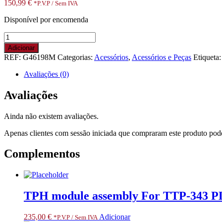
150,99
€
*P.V.P / Sem IVA
Disponível por encomenda
Quantidade
de
Adicionar
Kit
REF:
G46198M
Categorias:
Acessórios
,
Acessórios e Peças
Etiqueta
Drive
Motor
Avaliações (0)
with
Pulley
Avaliações
203dpi
110Xi4,
Ainda não existem avaliações.
140Xi4,
170Xi4
Apenas clientes com sessão iniciada que compraram este produto pod
105SLPlus.
RESTRICTED
Complementos
ITEM
CLASS
3.
ONLY
FOR
TPH module assembly For TTP-343 PLU
SPECIALIZED
PARTNERS
235,00
€
Adicionar
*P.V.P / Sem IVA