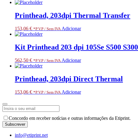
Printhead, 203dpi Thermal Transfer
153,06
€
Adicionar
*P.V.P / Sem IVA
Kit Printhead 203 dpi 105Se S500 S300
562,50
€
Adicionar
*P.V.P / Sem IVA
Printhead, 203dpi Direct Thermal
153,06
€
Adicionar
*P.V.P / Sem IVA
Concordo em receber notícias e outras informações da Etiprint.
Subscrever
Email
info@etiprint.net
Address
*