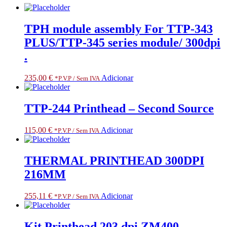
TPH module assembly For TTP-343
PLUS/TTP-345 series module/ 300dpi
.
235,00
€
Adicionar
*P.V.P / Sem IVA
TTP-244 Printhead – Second Source
115,00
€
Adicionar
*P.V.P / Sem IVA
THERMAL PRINTHEAD 300DPI
216MM
255,11
€
Adicionar
*P.V.P / Sem IVA
Kit Printhead 203 dpi ZM400.