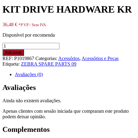
KIT DRIVE HARDWARE KR
36,48
€
*P.V.P / Sem IVA
Disponível por encomenda
Quantidade
de
Adicionar
KIT
REF:
P1019867
Categorias:
Acessórios
,
Acessórios e Peças
DRIVE
Etiqueta:
ZEBRA SPARE PARTS 09
HARDWARE
KR
Avaliações (0)
Avaliações
Ainda não existem avaliações.
Apenas clientes com sessão iniciada que compraram este produto
podem deixar opinião.
Complementos