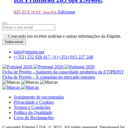
625,55
€
Adicionar
*P.V.P / Sem IVA
Concordo em receber notícias e outras informações da Etiprint.
Subscrever
Company
info@etiprint.net
Name
*
(+351) 252 928 417 / 9
(+351) 915 227 248
Ficha de Projeto - Aumento da capacidade produtiva da ETIPRINT
Ficha de Projeto - À conquista do mercado europeu
Seguimento de encomendas
Privacidade e Cookies
Termos e Condições
Política da Qualidade
Livro de Reclamações
Copyright Etiprint LDA. © 2021. All rights reserved. Developed by