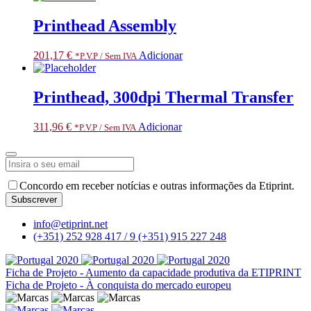
Printhead Assembly
201,17
€
Adicionar
*P.V.P / Sem IVA
Printhead, 300dpi Thermal Transfer
311,96
€
Adicionar
*P.V.P / Sem IVA
Concordo em receber notícias e outras informações da Etiprint.
Subscrever
Email
info@etiprint.net
Address
*
(+351) 252 928 417 / 9
(+351) 915 227 248
Ficha de Projeto - Aumento da capacidade produtiva da ETIPRINT
Ficha de Projeto - À conquista do mercado europeu