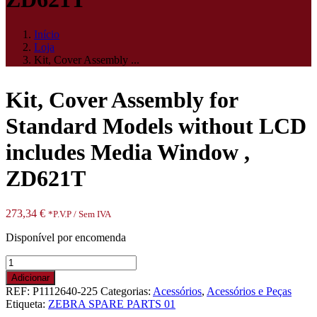
Início
Loja
Kit, Cover Assembly ...
Kit, Cover Assembly for
Standard Models without LCD
includes Media Window ,
ZD621T
273,34
€
*P.V.P / Sem IVA
Disponível por encomenda
Quantidade
de
Adicionar
Kit,
REF:
P1112640-225
Categorias:
Acessórios
,
Acessórios e Peças
Cover
Etiqueta:
ZEBRA SPARE PARTS 01
Assembly