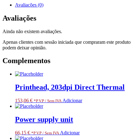
for
Avaliações (0)
Standard
Models
Avaliações
without
LCD
Ainda não existem avaliações.
includes
Media
Apenas clientes com sessão iniciada que compraram este produto
Window
podem deixar opinião.
,
ZD621T
Complementos
Printhead, 203dpi Direct Thermal
153,06
€
Adicionar
*P.V.P / Sem IVA
Power supply unit
66,15
€
Adicionar
*P.V.P / Sem IVA