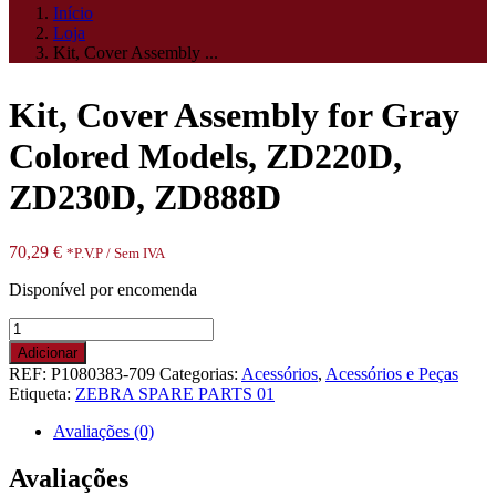
Início
Loja
Kit, Cover Assembly ...
Kit, Cover Assembly for Gray
Colored Models, ZD220D,
ZD230D, ZD888D
70,29
€
*P.V.P / Sem IVA
Disponível por encomenda
Quantidade
de
Adicionar
Kit,
REF:
P1080383-709
Categorias:
Acessórios
,
Acessórios e Peças
Cover
Etiqueta:
ZEBRA SPARE PARTS 01
Assembly
for
Avaliações (0)
Gray
Colored
Avaliações
Models,