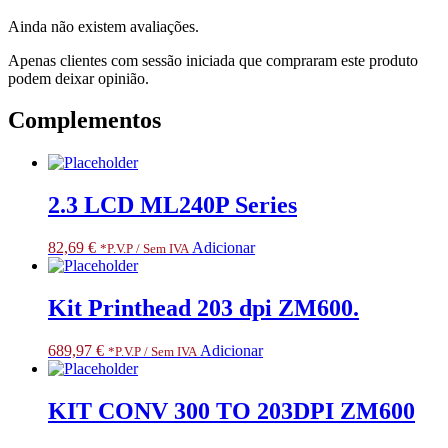
ZD220D,
Ainda não existem avaliações.
ZD230D,
ZD888D
Apenas clientes com sessão iniciada que compraram este produto
podem deixar opinião.
Complementos
2.3 LCD ML240P Series
82,69
€
Adicionar
*P.V.P / Sem IVA
Kit Printhead 203 dpi ZM600.
689,97
€
Adicionar
*P.V.P / Sem IVA
KIT CONV 300 TO 203DPI ZM600