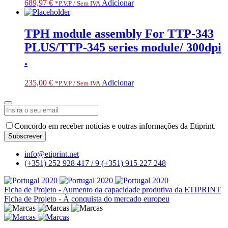
689,97
€
Adicionar
*P.V.P / Sem IVA
TPH module assembly For TTP-343
PLUS/TTP-345 series module/ 300dpi
.
235,00
€
Adicionar
*P.V.P / Sem IVA
Concordo em receber notícias e outras informações da Etiprint.
Subscrever
Website
info@etiprint.net
URL
*
(+351) 252 928 417 / 9
(+351) 915 227 248
Ficha de Projeto - Aumento da capacidade produtiva da ETIPRINT
Ficha de Projeto - À conquista do mercado europeu