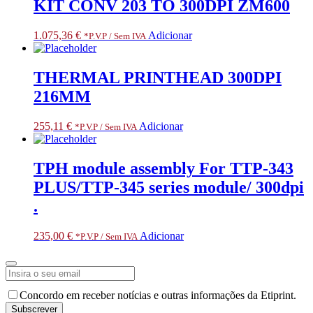
KIT CONV 203 TO 300DPI ZM600
1.075,36
€
Adicionar
*P.V.P / Sem IVA
THERMAL PRINTHEAD 300DPI
216MM
255,11
€
Adicionar
*P.V.P / Sem IVA
TPH module assembly For TTP-343
PLUS/TTP-345 series module/ 300dpi
.
235,00
€
Adicionar
*P.V.P / Sem IVA
Email
Concordo em receber notícias e outras informações da Etiprint.
Address
*
Subscrever