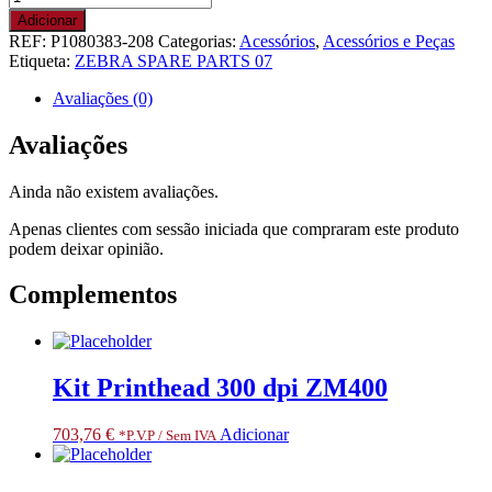
de
Adicionar
Kit,
REF:
P1080383-208
Categorias:
Acessórios
,
Acessórios e Peças
Control
Etiqueta:
ZEBRA SPARE PARTS 07
Panel
PCBA
Avaliações (0)
without
LCD,
Avaliações
ZD420T
ZD620T.
Ainda não existem avaliações.
RESTRICTED
ITEM
Apenas clientes com sessão iniciada que compraram este produto
CLASS
podem deixar opinião.
3.
ONLY
Complementos
FOR
SPECIALIZED
PARTNERS
Kit Printhead 300 dpi ZM400
703,76
€
Adicionar
*P.V.P / Sem IVA