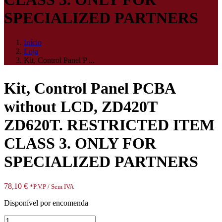
SPECIALIZED PARTNERS
Início
Loja
Kit, Control Panel P ...
Kit, Control Panel PCBA
without LCD, ZD420T
ZD620T. RESTRICTED ITEM
CLASS 3. ONLY FOR
SPECIALIZED PARTNERS
78,10
€
*P.V.P / Sem IVA
Disponível por encomenda
Quantidade