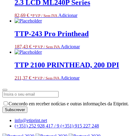
2.3 LCD ML240P Series
82,69
€
Adicionar
*P.V.P / Sem IVA
TTP-243 Pro Printhead
187,43
€
Adicionar
*P.V.P / Sem IVA
TTP 2100 PRINTHEAD, 200 DPI
211,37
€
Adicionar
*P.V.P / Sem IVA
Website
Concordo em receber notícias e outras informações da Etiprint.
URL
*
Subscrever
info@etiprint.net
(+351) 252 928 417 / 9
(+351) 915 227 248