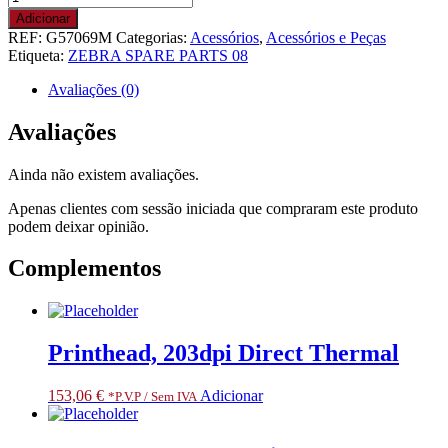
de
Adicionar
Kit
REF:
G57069M
Categorias:
Acessórios
,
Acessórios e Peças
Compound
Etiqueta:
ZEBRA SPARE PARTS 08
Pulley
203
Avaliações (0)
and
300
Avaliações
dpi
RH
Ainda não existem avaliações.
and
LH.
Apenas clientes com sessão iniciada que compraram este produto
RESTRICTED
podem deixar opinião.
ITEM
CLASS
Complementos
3.
ONLY
FOR
SPECIALIZED
PARTNERS
Printhead, 203dpi Direct Thermal
153,06
€
Adicionar
*P.V.P / Sem IVA