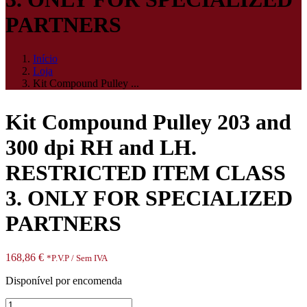
PARTNERS
Início
Loja
Kit Compound Pulley ...
Kit Compound Pulley 203 and
300 dpi RH and LH.
RESTRICTED ITEM CLASS
3. ONLY FOR SPECIALIZED
PARTNERS
168,86
€
*P.V.P / Sem IVA
Disponível por encomenda
Quantidade