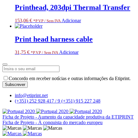
Printhead, 203dpi Thermal Transfer
153,06
€
Adicionar
*P.V.P / Sem IVA
Print head harness cable
31,75
€
Adicionar
*P.V.P / Sem IVA
Concordo em receber notícias e outras informações da Etiprint.
Subscrever
Email
info@etiprint.net
Address
*
(+351) 252 928 417 / 9
(+351) 915 227 248
Ficha de Projeto - Aumento da capacidade produtiva da ETIPRINT
Ficha de Projeto - À conquista do mercado europeu