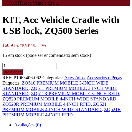
KIT, Acc Vehicle Cra ...
KIT, Acc Vehicle Cradle with
USB lock, ZQ500 Series
160,91
€
*P.V.P / Sem IVA
15 em stock (pode ser encomendado sem stock)
Quantidade
de
Adicionar
KIT,
REF:
P1063406-062
Categorias:
Acessórios
,
Acessórios e Peças
Acc
Etiquetas:
ZQ510 PREMIUM MOBILE 3-INCH WIDE
Vehicle
STANDARD
,
ZQ511 PREMIUM MOBILE 3-INCH WIDE
Cradle
STANDARD
,
ZQ511R PREMIUM MOBILE 3-INCH RFID
,
with
ZQ520 PREMIUM MOBILE 4-INCH WIDE STANDARD
,
USB
ZQ520R PREMIUM MOBILE 4-INCH RFID
,
ZQ521
lock,
PREMIUM MOBILE 4-INCH WIDE STANDARD
,
ZQ521R
ZQ500
PREMIUM MOBILE 4-INCH RFID
Series
Avaliações (0)