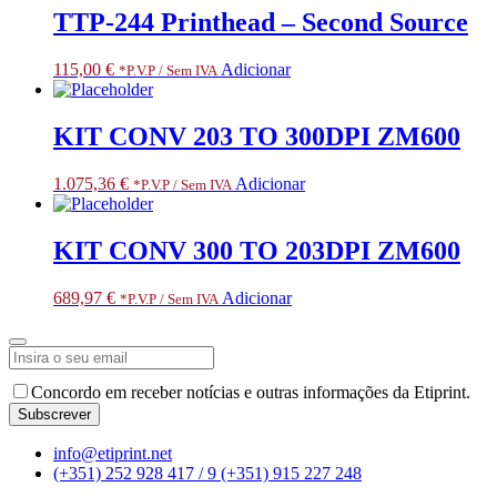
TTP-244 Printhead – Second Source
115,00
€
Adicionar
*P.V.P / Sem IVA
KIT CONV 203 TO 300DPI ZM600
1.075,36
€
Adicionar
*P.V.P / Sem IVA
KIT CONV 300 TO 203DPI ZM600
689,97
€
Adicionar
*P.V.P / Sem IVA
Email
Address
*
Concordo em receber notícias e outras informações da Etiprint.
Subscrever
info@etiprint.net
(+351) 252 928 417 / 9
(+351) 915 227 248