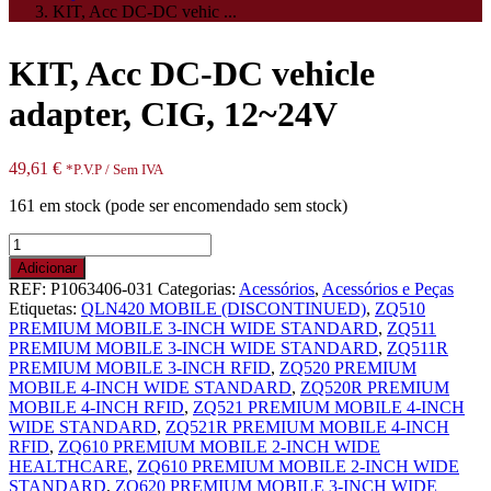
KIT, Acc DC-DC vehic ...
KIT, Acc DC-DC vehicle
adapter, CIG, 12~24V
49,61
€
*P.V.P / Sem IVA
161 em stock (pode ser encomendado sem stock)
Quantidade
de
Adicionar
KIT,
REF:
P1063406-031
Categorias:
Acessórios
,
Acessórios e Peças
Acc
Etiquetas:
QLN420 MOBILE (DISCONTINUED)
,
ZQ510
DC-
PREMIUM MOBILE 3-INCH WIDE STANDARD
,
ZQ511
DC
PREMIUM MOBILE 3-INCH WIDE STANDARD
,
ZQ511R
vehicle
PREMIUM MOBILE 3-INCH RFID
,
ZQ520 PREMIUM
adapter,
MOBILE 4-INCH WIDE STANDARD
,
ZQ520R PREMIUM
CIG,
MOBILE 4-INCH RFID
,
ZQ521 PREMIUM MOBILE 4-INCH
12~24V
WIDE STANDARD
,
ZQ521R PREMIUM MOBILE 4-INCH
RFID
,
ZQ610 PREMIUM MOBILE 2-INCH WIDE
HEALTHCARE
,
ZQ610 PREMIUM MOBILE 2-INCH WIDE
STANDARD
,
ZQ620 PREMIUM MOBILE 3-INCH WIDE