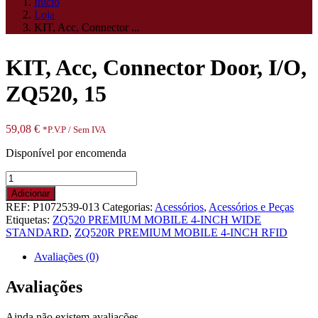
Início
Loja
KIT, Acc, Connector ...
KIT, Acc, Connector Door, I/O,
ZQ520, 15
59,08
€
*P.V.P / Sem IVA
Disponível por encomenda
Quantidade
de
Adicionar
KIT,
REF:
P1072539-013
Categorias:
Acessórios
,
Acessórios e Peças
Acc,
Etiquetas:
ZQ520 PREMIUM MOBILE 4-INCH WIDE
Connector
STANDARD
,
ZQ520R PREMIUM MOBILE 4-INCH RFID
Door,
I/O,
Avaliações (0)
ZQ520,
15
Avaliações
Ainda não existem avaliações.