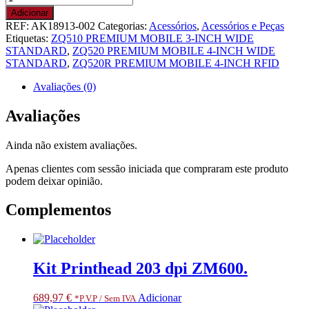
de
Adicionar
Kit,
REF:
AK18913-002
Categorias:
Acessórios
,
Acessórios e Peças
Acc,
Etiquetas:
ZQ510 PREMIUM MOBILE 3-INCH WIDE
AC
STANDARD
,
ZQ520 PREMIUM MOBILE 4-INCH WIDE
adaptor,
STANDARD
,
ZQ520R PREMIUM MOBILE 4-INCH RFID
US
cable
Avaliações (0)
for
use
Avaliações
with
P4T
Ainda não existem avaliações.
or
spare
Apenas clientes com sessão iniciada que compraram este produto
power
podem deixar opinião.
supply
for
Complementos
ZQ5
4-
bay
Power
Station
Kit Printhead 203 dpi ZM600.
and
QLn/ZQ6
4-
689,97
€
Adicionar
*P.V.P / Sem IVA
bay