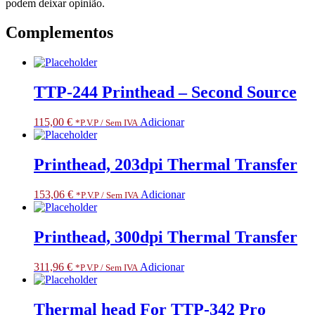
podem deixar opinião.
Complementos
TTP-244 Printhead – Second Source
115,00
€
Adicionar
*P.V.P / Sem IVA
Printhead, 203dpi Thermal Transfer
153,06
€
Adicionar
*P.V.P / Sem IVA
Printhead, 300dpi Thermal Transfer
311,96
€
Adicionar
*P.V.P / Sem IVA
Thermal head For TTP-342 Pro