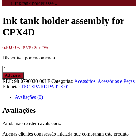
Ink tank holder asse ...
Ink tank holder assembly for
CPX4D
630,00
€
*P.V.P / Sem IVA
Disponível por encomenda
Quantidade
de
Adicionar
Ink
REF:
98-0790030-00LF
Categorias:
Acessórios
,
Acessórios e Peças
tank
Etiqueta:
TSC SPARE PARTS 01
holder
assembly
Avaliações (0)
for
CPX4D
Avaliações
Ainda não existem avaliações.
Apenas clientes com sessão iniciada que compraram este produto