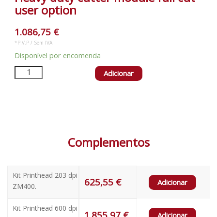
user option
1.086,75
€
*P.V.P / Sem IVA
Disponível por encomenda
Adicionar
Complementos
Kit Printhead 203 dpi
625,55
€
Adicionar
ZM400.
Kit Printhead 600 dpi
1.855,97
€
Adicionar