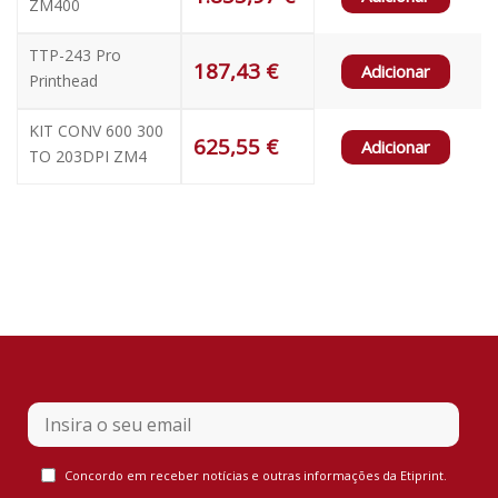
ZM400
TTP-243 Pro
187,43
€
Adicionar
Printhead
KIT CONV 600 300
625,55
€
Adicionar
TO 203DPI ZM4
Company
Name
*
Concordo em receber notícias e outras informações da Etiprint.