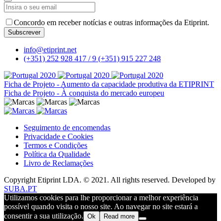
Contact
Concordo em receber notícias e outras informações da Etiprint.
Email
*
Subscrever
info@etiprint.net
(+351) 252 928 417 / 9
(+351) 915 227 248
Ficha de Projeto - Aumento da capacidade produtiva da ETIPRINT
Ficha de Projeto - À conquista do mercado europeu
Seguimento de encomendas
Privacidade e Cookies
Termos e Condições
Política da Qualidade
Livro de Reclamações
Copyright Etiprint LDA. © 2021. All rights reserved. Developed by
SUBA.PT
Utilizamos cookies para lhe proporcionar a melhor experiência
possível quando visita o nosso site. Ao navegar no site estará a
consentir a sua utilização.
Ok
Read more