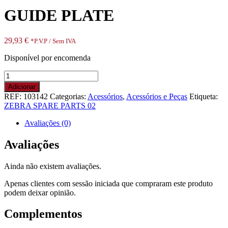
GUIDE PLATE
29,93
€
*P.V.P / Sem IVA
Disponível por encomenda
Quantidade
de
Adicionar
GUIDE
REF:
103142
Categorias:
Acessórios
,
Acessórios e Peças
Etiqueta:
PLATE
ZEBRA SPARE PARTS 02
Avaliações (0)
Avaliações
Ainda não existem avaliações.
Apenas clientes com sessão iniciada que compraram este produto
podem deixar opinião.
Complementos