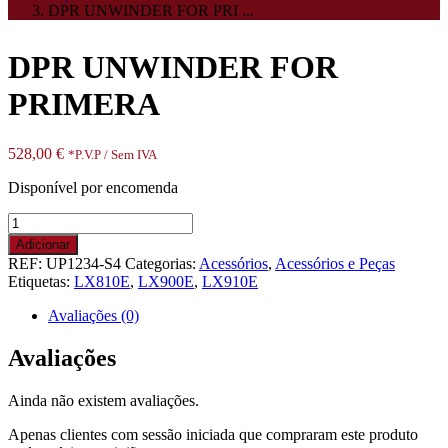
DPR UNWINDER FOR PRI ...
DPR UNWINDER FOR
PRIMERA
528,00
€
*P.V.P / Sem IVA
Disponível por encomenda
Quantidade
de
Adicionar
DPR
REF:
UP1234-S4
Categorias:
Acessórios
,
Acessórios e Peças
UNWINDER
Etiquetas:
LX810E
,
LX900E
,
LX910E
FOR
PRIMERA
Avaliações (0)
Avaliações
Ainda não existem avaliações.
Apenas clientes com sessão iniciada que compraram este produto