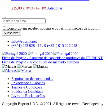
235,00
€
Adicionar
*P.V.P / Sem IVA
Your
Concordo em receber notícias e outras informações da Etiprint.
Website
*
Subscrever
info@etiprint.net
(+351) 252 928 417 / 9
(+351) 915 227 248
Ficha de Projeto - Aumento da capacidade produtiva da ETIPRINT
Ficha de Projeto - À conquista do mercado europeu
Seguimento de encomendas
Privacidade e Cookies
Termos e Condições
Política da Qualidade
Livro de Reclamações
Copyright Etiprint LDA. © 2021. All rights reserved. Developed by