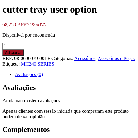
cutter tray user option
68,25
€
*P.V.P / Sem IVA
Disponível por encomenda
Quantidade
de
Adicionar
cutter
REF:
98-0600079-00LF
Categorias:
Acessórios
,
Acessórios e Peças
tray
Etiqueta:
MH240 SERIES
user
option
Avaliações (0)
Avaliações
Ainda não existem avaliações.
Apenas clientes com sessão iniciada que compraram este produto
podem deixar opinião.
Complementos