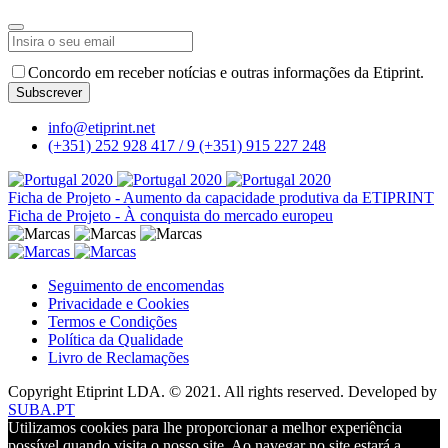
Email
*
Concordo em receber notícias e outras informações da Etiprint.
Subscrever
info@etiprint.net
(+351) 252 928 417 / 9
(+351) 915 227 248
Ficha de Projeto - Aumento da capacidade produtiva da ETIPRINT
Ficha de Projeto - À conquista do mercado europeu
Seguimento de encomendas
Privacidade e Cookies
Termos e Condições
Política da Qualidade
Livro de Reclamações
Copyright Etiprint LDA. © 2021. All rights reserved. Developed by
SUBA.PT
Utilizamos cookies para lhe proporcionar a melhor experiência
possível quando visita o nosso site. Ao navegar no site estará a