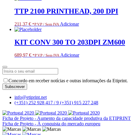
TTP 2100 PRINTHEAD, 200 DPI
211,37
€
Adicionar
*P.V.P / Sem IVA
KIT CONV 300 TO 203DPI ZM600
689,97
€
Adicionar
*P.V.P / Sem IVA
Your
Website
*
Concordo em receber notícias e outras informações da Etiprint.
Subscrever
info@etiprint.net
(+351) 252 928 417 / 9
(+351) 915 227 248
Ficha de Projeto - Aumento da capacidade produtiva da ETIPRINT
Ficha de Projeto - À conquista do mercado europeu