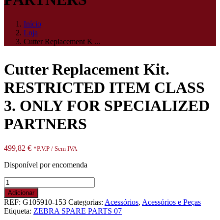
Início
Loja
Cutter Replacement K ...
Cutter Replacement Kit.
RESTRICTED ITEM CLASS
3. ONLY FOR SPECIALIZED
PARTNERS
499,82
€
*P.V.P / Sem IVA
Disponível por encomenda
Quantidade
de
Adicionar
Cutter
REF:
G105910-153
Categorias:
Acessórios
,
Acessórios e Peças
Replacement
Etiqueta:
ZEBRA SPARE PARTS 07
Kit.