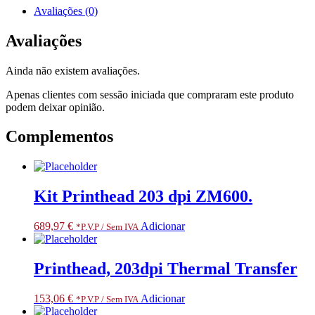
RESTRICTED
Avaliações (0)
ITEM
CLASS
Avaliações
3.
ONLY
Ainda não existem avaliações.
FOR
SPECIALIZED
Apenas clientes com sessão iniciada que compraram este produto
PARTNERS
podem deixar opinião.
Complementos
Kit Printhead 203 dpi ZM600.
689,97
€
Adicionar
*P.V.P / Sem IVA
Printhead, 203dpi Thermal Transfer
153,06
€
Adicionar
*P.V.P / Sem IVA