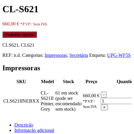
CL-S621
660,00
€
*P.V.P / Sem IVA
Available options
CLS621, CL621
REF:
n.d.
Categorias:
Impressoras
,
Secretária
Etiqueta:
UPG-WF5S
Impressoras
SKU
Model
Stock
Preço
Quantid
CL-
61 em stock
-
660,00
€
S621II
(pode ser
CL-
CLS621IINEBXX
*P.V.P /
Printer,
encomendado
S621
Sem IVA
+
Grey
sem stock)
quantity
Descrição
Informação adicional