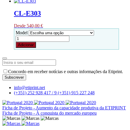
This
product
DESKTOP
product
page
STANDARD
has
CL-E303
multiple
variants.
Desde
540,00
€
The
options
Model
may
Quantidade
be
de
Adicionar
chosen
CL-
on
E303
This
the
product
product
has
Business
page
multiple
Concordo em receber notícias e outras informações da Etiprint.
Email
*
variants.
Subscrever
The
options
info@etiprint.net
may
(+351) 252 928 417 / 9
(+351) 915 227 248
be
chosen
on
Ficha de Projeto - Aumento da capacidade produtiva da ETIPRINT
the
Ficha de Projeto - À conquista do mercado europeu
product
page