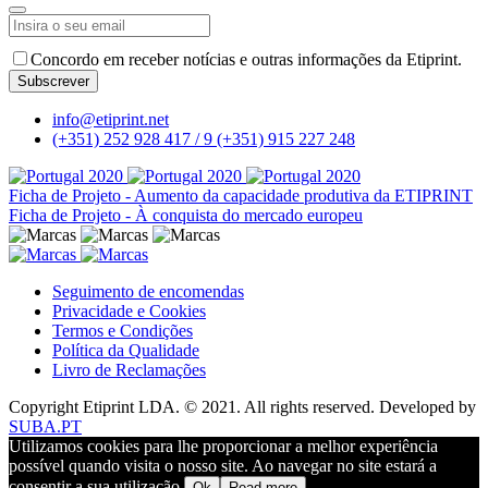
Concordo em receber notícias e outras informações da Etiprint.
Subscrever
Email
*
info@etiprint.net
(+351) 252 928 417 / 9
(+351) 915 227 248
Ficha de Projeto - Aumento da capacidade produtiva da ETIPRINT
Ficha de Projeto - À conquista do mercado europeu
Seguimento de encomendas
Privacidade e Cookies
Termos e Condições
Política da Qualidade
Livro de Reclamações
Copyright Etiprint LDA. © 2021. All rights reserved. Developed by
SUBA.PT
Utilizamos cookies para lhe proporcionar a melhor experiência
possível quando visita o nosso site. Ao navegar no site estará a
consentir a sua utilização.
Ok
Read more