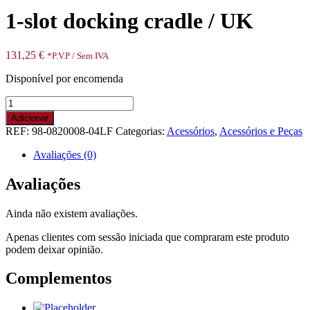
1-slot docking cradle / UK
131,25
€
*P.V.P / Sem IVA
Disponível por encomenda
Quantidade
de
Adicionar
1-
REF:
98-0820008-04LF
Categorias:
Acessórios
,
Acessórios e Peças
slot
docking
Avaliações (0)
cradle
/
Avaliações
UK
Ainda não existem avaliações.
Apenas clientes com sessão iniciada que compraram este produto
podem deixar opinião.
Complementos