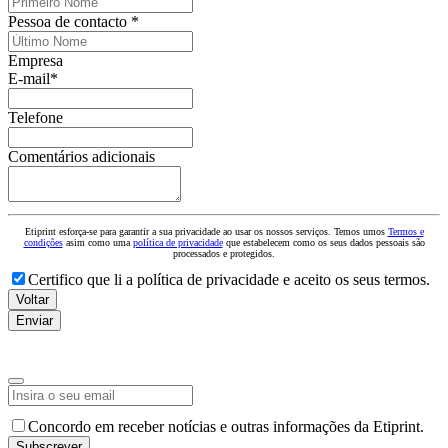
Pessoa de contacto *
Empresa
E-mail
*
Telefone
Business
Comentários adicionais
Email
*
Etiprint esforça-se para garantir a sua privacidade ao usar os nossos serviços. Temos umos
Termos e
condições
asim como uma
política de privacidade
que estabelecem como os seus dados pessoais são
processados e protegidos.
Certifico que li a política de privacidade e aceito os seus termos.
Voltar
Enviar
Business
Email
*
Concordo em receber notícias e outras informações da Etiprint.
Subscrever