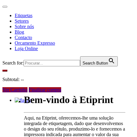
Etiquetas
Setores
Sobre nós
Blog
Contacto
Orçamento Expresso
Loja Online
Search for:
Search Button
Subtotal:
--
Ver Carrinho
Finalizar compra
Bem-vindo à Etiprint
pt
Aqui, na Etiprint, oferecemos-lhe uma solução
integrada de etiquetagem, dado que desenvolvemos
o design do seu rótulo, produzimo-lo e fornecemos a
impressora indicada para aumentar o valor da sua