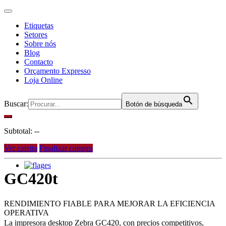
Etiquetas
Setores
Sobre nós
Blog
Contacto
Orçamento Expresso
Loja Online
Buscar:
Botón de búsqueda
Subtotal:
--
Ver carrito
Finalizar compra
es
GC420t
RENDIMIENTO FIABLE PARA MEJORAR LA EFICIENCIA
OPERATIVA
La impresora desktop Zebra GC420, con precios competitivos,