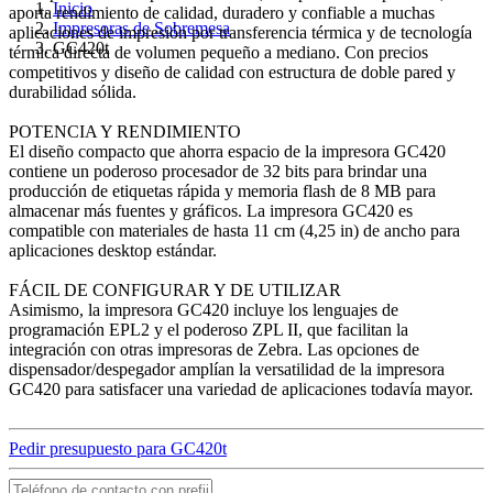
Inicio
aporta rendimiento de calidad, duradero y confiable a muchas
Impresoras de Sobremesa
aplicaciones de impresión por transferencia térmica y de tecnología
GC420t
térmica directa de volumen pequeño a mediano. Con precios
competitivos y diseño de calidad con estructura de doble pared y
durabilidad sólida.
POTENCIA Y RENDIMIENTO
El diseño compacto que ahorra espacio de la impresora GC420
contiene un poderoso procesador de 32 bits para brindar una
producción de etiquetas rápida y memoria flash de 8 MB para
almacenar más fuentes y gráficos. La impresora GC420 es
compatible con materiales de hasta 11 cm (4,25 in) de ancho para
aplicaciones desktop estándar.
FÁCIL DE CONFIGURAR Y DE UTILIZAR
Asimismo, la impresora GC420 incluye los lenguajes de
programación EPL2 y el poderoso ZPL II, que facilitan la
integración con otras impresoras de Zebra. Las opciones de
dispensador/despegador amplían la versatilidad de la impresora
GC420 para satisfacer una variedad de aplicaciones todavía mayor.
Pedir presupuesto para GC420t