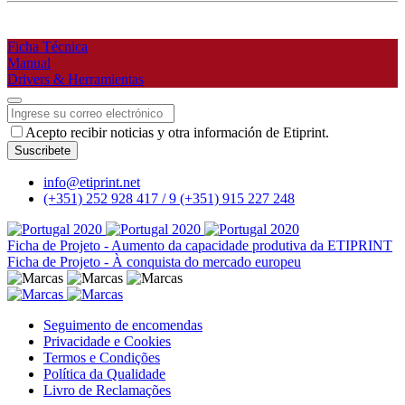
Ficha Técnica
Manual
Drivers & Herramientas
Website
Acepto recibir noticias y otra información de Etiprint.
URL
*
Suscribete
info@etiprint.net
(+351) 252 928 417 / 9
(+351) 915 227 248
Ficha de Projeto - Aumento da capacidade produtiva da ETIPRINT
Ficha de Projeto - À conquista do mercado europeu
Seguimento de encomendas
Privacidade e Cookies
Termos e Condições
Política da Qualidade
Livro de Reclamações